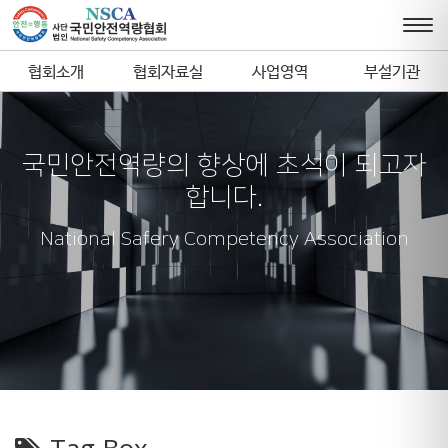
협회소개
협회자료실
사업영역
부설기관
국민안전역량의 향상에 초석이 되고자
합니다.
National Safery Competency Association