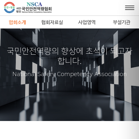
협회소개
협회자료실
사업영역
부설기관
국민안전역량의 향상에 초석이 되고자
합니다.
National Safery Competency Association