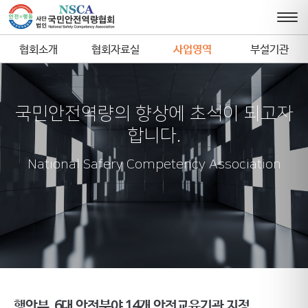
협회소개
협회자료실
사업영역
부설기관
국민안전역량의 향상에 초석이 되고자
합니다.
National Safery Competency Association
행안부, 6대 안전분야 14개 안전교육기관 지정