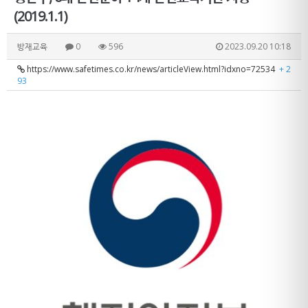
(2019.1.1)
방재교육
0
596
2023.09.20 10:18
https://www.safetimes.co.kr/news/articleView.html?idxno=72534
+ 2
93