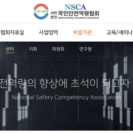
협회자료실
사업영역
부설기관
교육/세미나
센터
지회
위원회
연구원
전역량의 향상에 초석이 되고자 
National Safery Competency Association