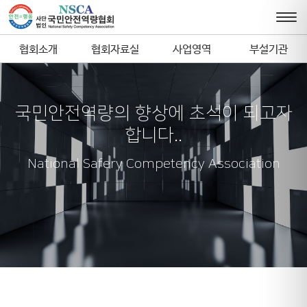
협회소개
협회자료실
사업영역
부설기관
국민안전역량의 향상에 초석이 되고자
합니다..
National Safery Competency Association