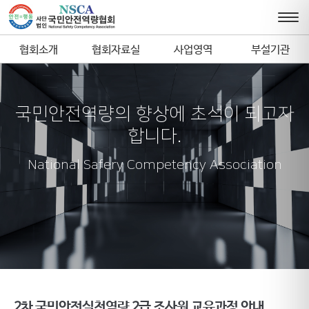
협회소개
협회자료실
사업영역
부설기관
국민안전역량의 향상에 초석이 되고자
합니다.
National Safery Competency Association
2차 국민안전실천역량 2급 조사원 교육과정 안내