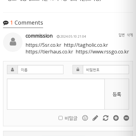
1
Comments
commission
답변
삭제
2024.05.10 21:04
https://5sr.co.kr
http://tagholic.co.kr
https://tierhaus.co.kr
https://www.rssgo.co.kr
등록
비밀글