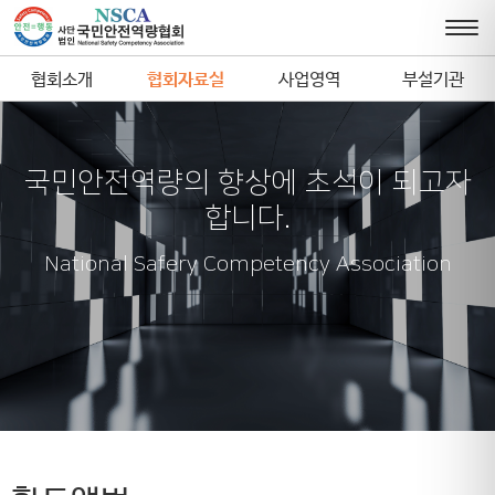
협회소개
협회자료실
사업영역
부설기관
국민안전역량의 향상에 초석이 되고자
합니다.
National Safery Competency Association