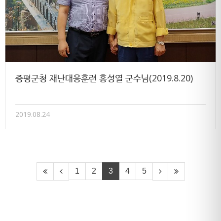
증평군청 재난대응훈련 홍성열 군수님(2019.8.20)
2019.08.24
1
2
3
4
5