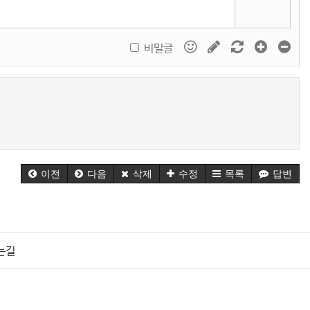
비밀글
이전
다음
삭제
수정
목록
답변
는길