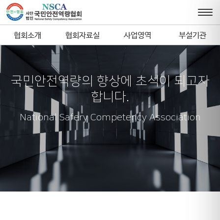
협회소개
협회자료실
사업영역
부설기관
국민안전역량의 향상에 초석이 되고자
합니다.
National Safery Competency Association